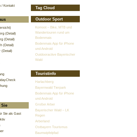
 / Kontakt
Tag Cloud
Outdoor Sport
aus
Komoot – Bike, MTB und
ersicht)
Wandertouren rund um
erg (Detail)
Bodenmais
g (Detail)
Bodenmais App für iPhone
h (Detail)
und Android
r (Detail)
Outdooractive Bayerischer
Wald
s
Touristinfo
ang
lidayCheck
Harlachberg
chung
Bayernwald Tierpark
Bodenmais App für iPhone
und Android
Großer Arber
r Sie
Bayerischer Wald – LK
für Sie als Gast
Regen
ktiv
Arberland
h
Ostbayern Tourismus
ner
Baumwipfelpfad