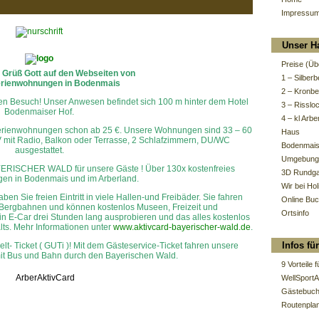
Impressum
Unser H
Preise (Üb
s Grüß Gott auf den Webseiten von
1 – Silberb
rienwohnungen in Bodenmais
2 – Kronber
ren Besuch! Unser Anwesen befindet sich 100 m hinter dem Hotel
3 – Rissloc
Bodenmaiser Hof.
4 – kl Arbe
 Ferienwohnungen schon ab 25 €. Unsere Wohnungen sind 33 – 60
Haus
V mit Radio, Balkon oder Terrasse, 2 Schlafzimmern, DU/WC
Bodenmai
ausgestattet.
Umgebung
YERISCHER WALD für unsere Gäste ! Über 130x kostenfreies
3D Rundg
en in Bodenmais und im Arberland.
Wir bei Ho
Sie freien Eintritt in viele Hallen-und Freibäder. Sie fahren
Online Bu
nd Bergbahnen und können kostenlos Museen, Freizeit und
Ortsinfo
in E-Car drei Stunden lang ausprobieren und das alles kostenlos
lts. Mehr Informationen unter
www.aktivcard-bayerischer-wald.de
.
Infos fü
- Ticket ( GUTi )! Mit dem Gästeservice-Ticket fahren unsere
it Bus und Bahn durch den Bayerischen Wald.
9 Vorteile 
WellSportA
Gästebuc
Routenpla