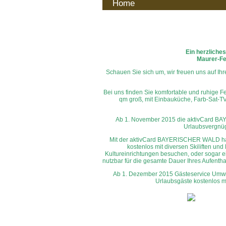
Home
Ein herzliche
Maurer-Fe
Schauen Sie sich um, wir freuen uns auf Ih
Bei uns finden Sie komfortable und ruhige
qm groß, mit Einbauküche, Farb-Sat-T
Ab 1. November 2015 die aktivCard BA
Urlaubsvergnüg
Mit der aktivCard BAYERISCHER WALD haben 
kostenlos mit diversen Skiliften u
Kultureinrichtungen besuchen, oder sogar e
nutzbar für die gesamte Dauer Ihres Aufentha
Ab 1. Dezember 2015 Gästeservice Umwelt
Urlaubsgäste kostenlos m