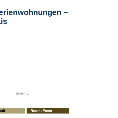
erienwohnungen –
is
enü
Recent Posts