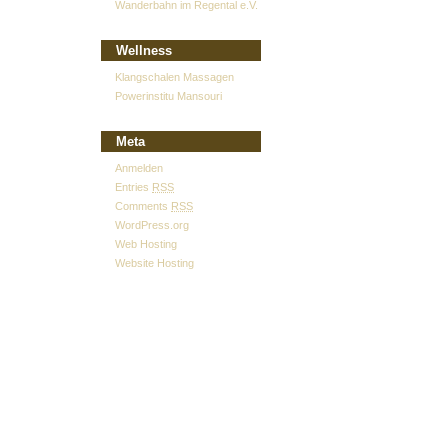
Wanderbahn im Regental e.V.
Wellness
Klangschalen Massagen
Powerinstitu Mansouri
Meta
Anmelden
Entries
RSS
Comments
RSS
WordPress.org
Web Hosting
Website Hosting