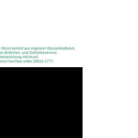
o-Strom kommt aus eigenem Wasserkraftwerk.
nen Brötchen- und Getränkeservice.
rienwohnung mit Hund.
nisch buchbar unter 09924 1777.