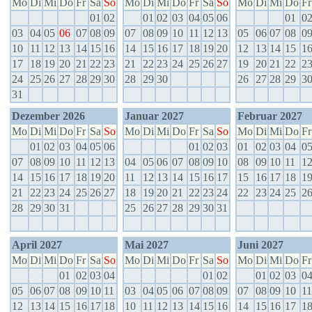
Mo
Di
Mi
Do
Fr
Sa
So
Mo
Di
Mi
Do
Fr
Sa
So
Mo
Di
Mi
Do
Fr
01
02
01
02
03
04
05
06
01
0
03
04
05
06
07
08
09
07
08
09
10
11
12
13
05
06
07
08
0
10
11
12
13
14
15
16
14
15
16
17
18
19
20
12
13
14
15
1
17
18
19
20
21
22
23
21
22
23
24
25
26
27
19
20
21
22
2
24
25
26
27
28
29
30
28
29
30
26
27
28
29
3
31
Dezember 2026
Januar 2027
Februar 2027
Mo
Di
Mi
Do
Fr
Sa
So
Mo
Di
Mi
Do
Fr
Sa
So
Mo
Di
Mi
Do
Fr
01
02
03
04
05
06
01
02
03
01
02
03
04
0
07
08
09
10
11
12
13
04
05
06
07
08
09
10
08
09
10
11
1
14
15
16
17
18
19
20
11
12
13
14
15
16
17
15
16
17
18
1
21
22
23
24
25
26
27
18
19
20
21
22
23
24
22
23
24
25
2
28
29
30
31
25
26
27
28
29
30
31
April 2027
Mai 2027
Juni 2027
Mo
Di
Mi
Do
Fr
Sa
So
Mo
Di
Mi
Do
Fr
Sa
So
Mo
Di
Mi
Do
Fr
01
02
03
04
01
02
01
02
03
0
05
06
07
08
09
10
11
03
04
05
06
07
08
09
07
08
09
10
11
12
13
14
15
16
17
18
10
11
12
13
14
15
16
14
15
16
17
1