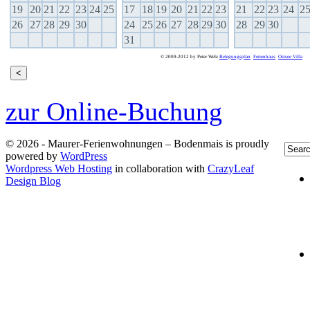
19
20
21
22
23
24
25
17
18
19
20
21
22
23
21
22
23
24
2
26
27
28
29
30
24
25
26
27
28
29
30
28
29
30
31
© 2009-2012 by Peter Welz
Belegungsplan
Ferienhaus
Ostsee
Villa
zur Online-Buchung
© 2026 - Maurer-Ferienwohnungen – Bodenmais is proudly
powered by
WordPress
Wordpress Web Hosting
in collaboration with
CrazyLeaf
Design Blog