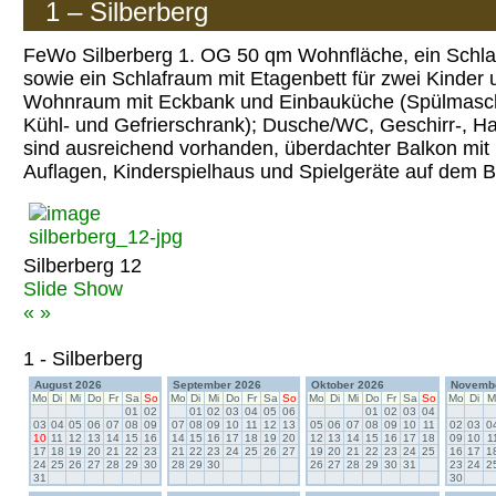
1 – Silberberg
FeWo Silberberg 1. OG 50 qm Wohnfläche, ein Schla
sowie ein Schlafraum mit Etagenbett für zwei Kinder u
Wohnraum mit Eckbank und Einbauküche (Spülmaschi
Kühl- und Gefrierschrank); Dusche/WC, Geschirr-, H
sind ausreichend vorhanden, überdachter Balkon mit
Auflagen, Kinderspielhaus und Spielgeräte auf dem 
Silberberg 12
Slide Show
«
»
1 - Silberberg
August 2026
September 2026
Oktober 2026
Novemb
Mo
Di
Mi
Do
Fr
Sa
So
Mo
Di
Mi
Do
Fr
Sa
So
Mo
Di
Mi
Do
Fr
Sa
So
Mo
Di
M
01
02
01
02
03
04
05
06
01
02
03
04
03
04
05
06
07
08
09
07
08
09
10
11
12
13
05
06
07
08
09
10
11
02
03
0
10
11
12
13
14
15
16
14
15
16
17
18
19
20
12
13
14
15
16
17
18
09
10
1
17
18
19
20
21
22
23
21
22
23
24
25
26
27
19
20
21
22
23
24
25
16
17
1
24
25
26
27
28
29
30
28
29
30
26
27
28
29
30
31
23
24
2
31
30