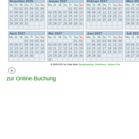
Dezember 2026
Januar 2027
Februar 2027
März 20
Mo
Di
Mi
Do
Fr
Sa
So
Mo
Di
Mi
Do
Fr
Sa
So
Mo
Di
Mi
Do
Fr
Sa
So
Mo
Di
M
01
02
03
04
05
06
01
02
03
01
02
03
04
05
06
07
01
02
0
07
08
09
10
11
12
13
04
05
06
07
08
09
10
08
09
10
11
12
13
14
08
09
1
14
15
16
17
18
19
20
11
12
13
14
15
16
17
15
16
17
18
19
20
21
15
16
1
21
22
23
24
25
26
27
18
19
20
21
22
23
24
22
23
24
25
26
27
28
22
23
2
28
29
30
31
25
26
27
28
29
30
31
29
30
3
April 2027
Mai 2027
Juni 2027
Juli 202
Mo
Di
Mi
Do
Fr
Sa
So
Mo
Di
Mi
Do
Fr
Sa
So
Mo
Di
Mi
Do
Fr
Sa
So
Mo
Di
M
01
02
03
04
01
02
01
02
03
04
05
06
05
06
07
08
09
10
11
03
04
05
06
07
08
09
07
08
09
10
11
12
13
05
06
0
12
13
14
15
16
17
18
10
11
12
13
14
15
16
14
15
16
17
18
19
20
12
13
1
19
20
21
22
23
24
25
17
18
19
20
21
22
23
21
22
23
24
25
26
27
19
20
2
26
27
28
29
30
24
25
26
27
28
29
30
28
29
30
26
27
2
31
© 2009-2012 by Peter Welz
Belegungsplan
Ferienhaus
Ostsee
Villa
zur Online-Buchung